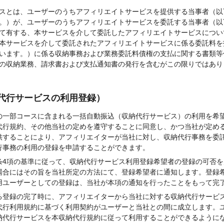
スとは、ユーザーのうちアフィリエイトサービスを提供する当事者（以
。）が、ユーザーのうちアフィリエイトサービスを委託する当事者（以
て有する、本サービスを介して委託したアフィリエイトサービスについ
本サービスを介して委託されたアフィリエイトサービスに係る委託料を
います。）に係る収納事務および業務委託料債権の支払に関する書類等
の収納業務、請求書および支払通知書の発行を含むがこの限りではあり
代行サービスの利用登録）
の一部コースに含まれる一括自動振込（収納代行サービス）の利用を希
代行規約、その他当社の定めを遵守することに同意し、かつ当社が定め
供することにより、アフィリエイターが当社に対し、収納代行事務を委
行事務の利用の登録を申請することができます。
条4項の基準に従って、収納代行サービス利用登録希望者の登録の可否を
場合にはその旨を当社所定の方法にて、登録希望者に通知します。登録
用ユーザーとしての登録は、当社が本項の通知を行ったことをもって完
る登録の完了時に、アフィリエイターから当社に対する収納代行サービ
代行利用規約に基づく利用契約がユーザーと当社との間に成立します。
納代行サービスを本収納代行規約に従って利用することができるように