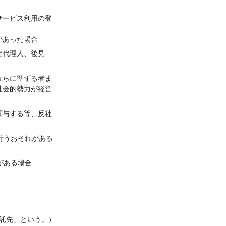
サービス利用の登
があった場合
定代理人、後見
れらに準ずる者ま
社会的勢力が経営
関与する等、反社
行うおそれがある
がある場合
託先」という。）