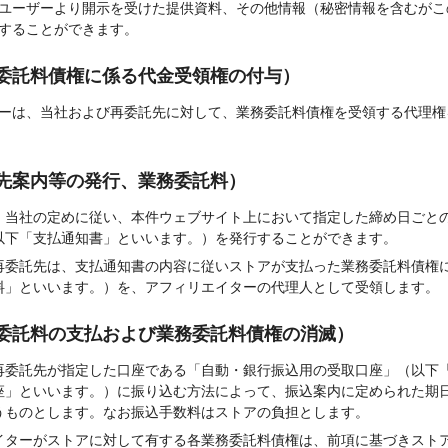
ユーザーより開示を受けた提供資料、その他情報（秘密情報を含むがこ
することができます。
委託料債権に係る代金受領権の付与）
ーは、当社および再委託先に対して、業務委託料債権を受領する代理権
先案内等の発行、業務委託料）
、当社の定めに従い、本件ウェブサイト上において指定した締め日ごと
以下「支払通知書」といいます。）を発行することができます。
再委託先は、支払通知書の内容に従いストアが支払った業務委託料債権
料」といいます。）を、アフィリエイターの代理人として受領します。
委託料の支払および業務委託料債権の消滅）
再委託先が指定した口座である「自動・銀行振込用の受取口座」（以下
座」といいます。）に振り込む方法によって、振込案内に定められた期
うものとします。なお振込手数料はストアの負担とします。
イターがストアに対して有する各業務委託料債権は、前項に基づきスト