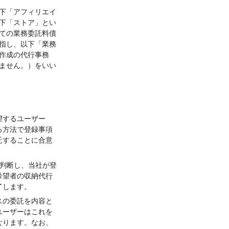
下「アフィリエイ
下「ストア」とい
ての業務委託料債
指し、以下「業務
作成の代行事務
ません。）をいい
望するユーザー
る方法で登録事項
託することに合意
判断し、当社が登
希望者の収納代行
了します。
スの委託を内容と
ユーザーはこれを
なります。なお、