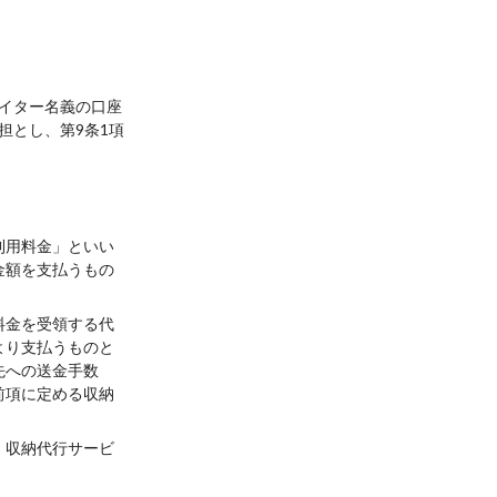
イター名義の口座
担とし、第9条1項
利用料金」といい
金額を支払うもの
料金を受領する代
より支払うものと
先への送金手数
前項に定める収納
、収納代行サービ