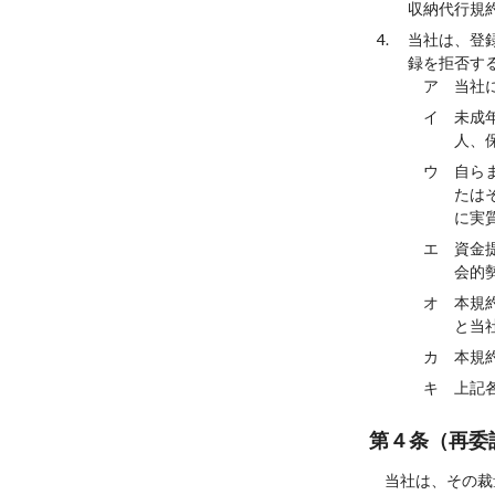
収納代行規
当社は、登
録を拒否す
ア 当社
イ 未成
人、
ウ 自ら
たは
に実
エ 資金
会的
オ 本規
と当
カ 本規
キ 上記
第４条（再委
当社は、その裁