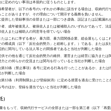
約に定めのない事項は本規約に従うものとします。
録希望者が、以下の各号のいずれかの事由に該当する場合は、収納代行
ることがありますが、その理由について開示する義務を負いません。
に提供した登録事項の全部または一部につき虚偽、誤記または記載漏れ
年者、成年被後見人、被保佐人または被補助人のいずれかであって、法
保佐人または補助人の同意等を得ていない場合
またはこれに準ずる者が、暴力団、暴力団関係企業、総会屋もしくはこ
その構成員（以下「反社会的勢力」と総称します。）である、または反
質的に関与している法人等との関係者であると当社が判断した場合
提供その他を通じて反社会的勢力の維持、運営または経営に協力または
勢力との何らかの交流または関与を行っていると当社が判断した場合
約第10条（禁止事項）各号に定める行為を行ったことがあるか、または
社が判断した場合
約第13条（利用制限および登録抹消）に定める措置を過去に受けたこと
各号のほか、登録を適当でないと当社が判断した場合
託）
量をもって、収納代行サービスの全部または一部を第三者（以下「再委