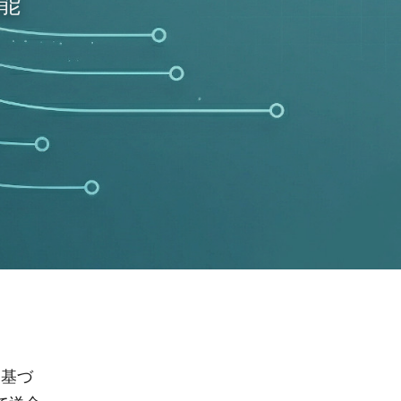
能
に基づ