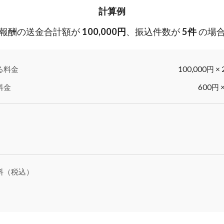
計算例
報酬の送金合計額が
100,000円
、振込件数が
5件
の場
る料金
100,000円 × 
料金
600円 
）
料（税込）