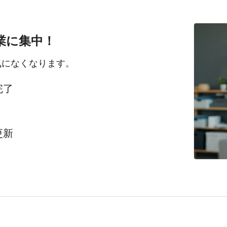
業に集中！
気になくなります。
完了
更新